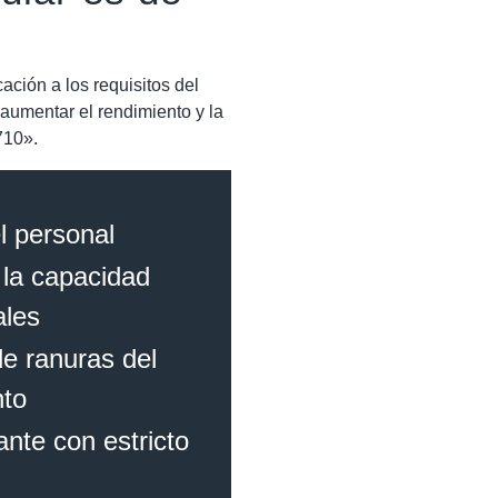
ación a los requisitos del
aumentar el rendimiento y la
710».
el personal
 la capacidad
ales
de ranuras del
nto
ante con estricto