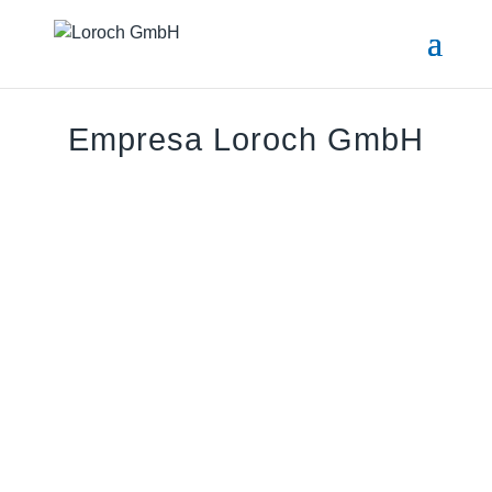
Empresa Loroch GmbH
El especialista en afilado de
sierras
Originalmente una empresa artesanal fundada en
Heidelberg en el 1899, Loroch GmbH se convirtió
en una empresa industrial moderna, eficiente y
globalmente activa.
Se dedica a la fabricación de máquinas modernas
para afilar hojas de sierra circulares y sierras de