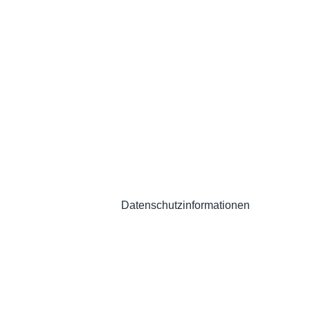
YouTube Video – bitte
Datenschutzinformationen
beachten.