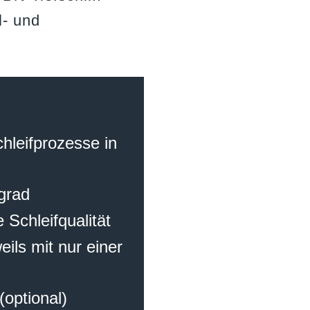
l- und
t
hleifprozesse in
grad
 Schleifqualität
ils mit nur einer
(optional)