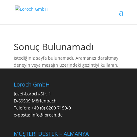
Sonuç Bulunamadı
İstediğiniz sayfa bulunamadı. Aramanızı daraltmayı
deneyin veya mesajın üzerindeki gezintiyi kullanın.
Loroch GmbH
Josef-Loroch-Str. 1
D-69509 Mörlenbach
Telefon:
+49 (0) 6209 7159-0
e-posta:
info@loroch.de
MÜŞTERİ DESTEK – ALMANYA