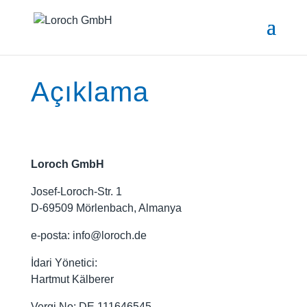
Açıklama
Loroch GmbH
Josef-Loroch-Str. 1
D-69509 Mörlenbach, Almanya
e-posta: info@loroch.de
İdari Yönetici:
Hartmut Kälberer
Vergi No: DE 111646545